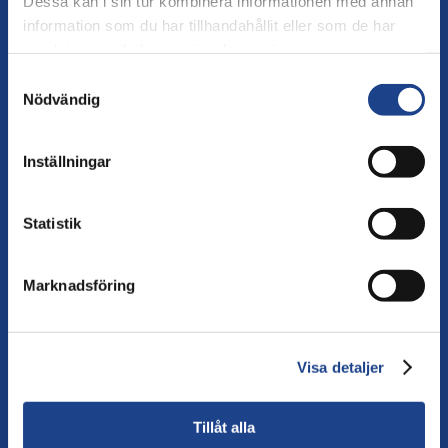
Dessa kan i sin tur kombinera informationen med annan
information som du har tillhandahållit eller som de har
samlat in när du har använt deras tjänster.
Samtyckesval
Nödvändig
Inställningar
Statistik
Våra expertområden
Marknadsföring
Vår expertis handlar om att med civila medel
hantera konflikt och skapa demokratiska
samhällen.
Visa detaljer
Tillåt alla