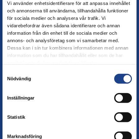
Vi använder enhetsidentifierare för att anpassa innehållet
och annonserna till användarna, tillhandahålla funktioner
för sociala medier och analysera vår trafik. Vi
Ukraina reformerar sitt försvar mitt
vidarebefordrar även sådana identifierare och annan
under kriget
information från din enhet till de sociala medier och
annons- och analysföretag som vi samarbetar med.
Ukraina reformerar sin
NYHETER
,
11 JUNI 2026
•
Dessa kan i sin tur kombinera informationen med annan
försvarssektor medan kriget pågår. När FBA mötte
information som du har tillhandahållit eller som de har
ukrainska partner i Kyjiv i maj återkom en fråga som är
samlat in när du har använt deras tjänster.
avgörande för landets långsiktiga motståndskraft: hur
UKRAINA
PARTNERSAMARBETE
byggs ett försvar som skyddar människorna inom det?
Samtyckesval
Nödvändig
Inställningar
Statistik
Svenska observatörer på plats när
Armenien gick till val
Marknadsföring