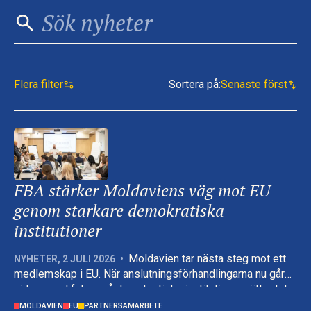
Flera filter
Sortera på
:
Senaste först
FBA stärker Moldaviens väg mot EU
genom starkare demokratiska
institutioner
Moldavien tar nästa steg mot ett
NYHETER
,
2 JULI 2026
•
medlemskap i EU. När anslutningsförhandlingarna nu går
vidare med fokus på demokratiska institutioner, rättsstat
och grundläggande rättigheter bidrar Folke
MOLDAVIEN
EU
PARTNERSAMARBETE