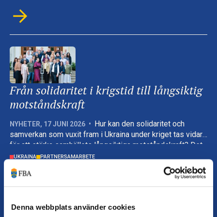
Bernadotteakademin till att stärka öppna och inkluderande
beslutsprocesser.
Från solidaritet i krigstid till långsiktig
motståndskraft
Hur kan den solidaritet och
NYHETER
,
17 JUNI 2026
•
samverkan som vuxit fram i Ukraina under kriget tas vidare
för att stärka samhällets långsiktiga motståndskraft? Det
har varit den bärande frågan i utbildningsprogrammet Total
UKRAINA
PARTNERSAMARBETE
Defence: Leading Resilient Ukraine, som genomförs av
ukrainska partner med stöd från FBA och Myndigheten för
psykologiskt försvar.
Denna webbplats använder cookies