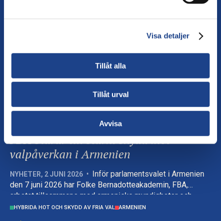
När Armenien gick till val den 7
NYHETER
,
8 JUNI 2026
•
juni fanns svenska valobservatörer på plats i landet för att
följa och granska valprocessen som en del av en
Visa detaljer
internationell observationsinsats.
VALOBSERVATION
ARMENIEN
OSSE
Tillåt alla
Tillåt urval
Avvisa
FBA bidrar till stärkt skydd mot
valpåverkan i Armenien
Inför parlamentsvalet i Armenien
NYHETER
,
2 JUNI 2026
•
den 7 juni 2026 har Folke Bernadotteakademin, FBA,
arbetat tillsammans med armeniska myndigheter och
civilsamhället för att stärka skyddet av fria val.
HYBRIDA HOT OCH SKYDD AV FRIA VAL
ARMENIEN