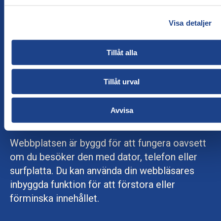
Generellt öppnas inte länkar i nya fönster. Om
du som användare vill göra det kan du som
Visa detaljer
användare aktivt göra det valet i din
webbläsare genom att välja "Öppna i nytt
Tillåt alla
fönster" eller "Öppna i ny flik".
Tillåt urval
Design som anpassas efter din
Avvisa
skärmstorlek
Webbplatsen är byggd för att fungera oavsett
om du besöker den med dator, telefon eller
surfplatta. Du kan använda din webbläsares
inbyggda funktion för att förstora eller
förminska innehållet.