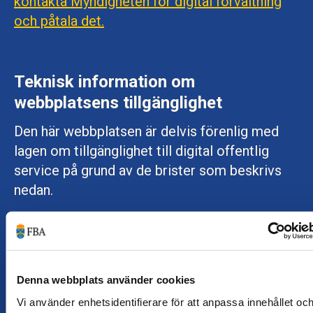
kontakta Myndigheten för digital förvaltning
och påtala det.
Teknisk information om
webbplatsens tillgänglighet
Den här webbplatsen är delvis förenlig med
lagen om tillgänglighet till digital offentlig
service på grund av de brister som beskrivs
nedan.
Bilder saknar för närvarande alt-text på
engelska.
Äldre pdf-filer har i vissa fall inkorrekt
Denna webbplats använder cookies
rubrik- eller tabellstruktur och saknar
Vi använder enhetsidentifierare för att anpassa innehållet oc
taggar.