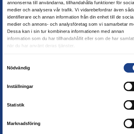
annonserna till användarna, tillhandahålla funktioner för socia
I några fall finns ingen textning eller
medier och analysera vår trafik. Vi vidarebefordrar även såd
syntolkning av filmer.
identifierare och annan information från din enhet till de socia
medier och annons- och analysföretag som vi samarbetar m
I några fall förekommer länkade bilder
Dessa kan i sin tur kombinera informationen med annan
utan maskinläsbara namn.
information som du har tillhandahållit eller som de har samlat
när du har använt deras tjänster.
Vi åtgärdar kända tillgänglighetsproblem
löpande.
Samtyckesval
Nödvändig
Navigera med tangentbord
Inställningar
Vid behov kan du navigera på webbplatsen
med hjälp av tangentbordet.
Statistik
Marknadsföring
Så öppnas länkar