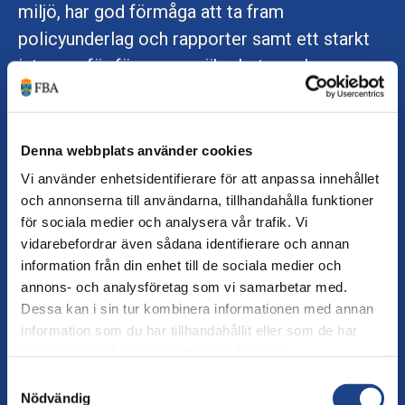
miljö, har god förmåga att ta fram
policyunderlag och rapporter samt ett starkt
intresse för försvars-, säkerhets- och
beredskapsfrågor
Grundkrav för tjänsten
Denna webbplats använder cookies
OBS: För att vara behörig att söka tjänsten
Vi använder enhetsidentifierare för att anpassa innehållet
krävs att du har en fast statlig
och annonserna till användarna, tillhandahålla funktioner
för sociala medier och analysera vår trafik. Vi
anställning
samt att du har varit anställd i
vidarebefordrar även sådana identifierare och annan
minst 12 månader vid tidpunkten för tillträde
information från din enhet till de sociala medier och
(preliminärt november–december 2026).
annons- och analysföretag som vi samarbetar med.
Dessa kan i sin tur kombinera informationen med annan
Detta är ett krav från Europeiska
information som du har tillhandahållit eller som de har
Kommissionen och kandidater som inte
samlat in när du har använt deras tjänster.
uppfyller dessa krav kommer inte gå vidare i
Samtyckesval
Nödvändig