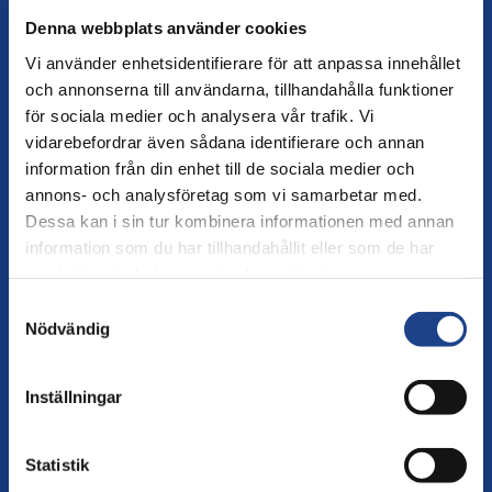
under kriget
Denna webbplats använder cookies
Ukraina reformerar sin
NYHETER
,
11 JUNI 2026
•
Vi använder enhetsidentifierare för att anpassa innehållet
försvarssektor medan kriget pågår. När FBA mötte
och annonserna till användarna, tillhandahålla funktioner
ukrainska partner i Kyjiv i maj återkom en fråga som är
för sociala medier och analysera vår trafik. Vi
avgörande för landets långsiktiga motståndskraft: hur
UKRAINA
PARTNERSAMARBETE
byggs ett försvar som skyddar människorna inom det?
vidarebefordrar även sådana identifierare och annan
information från din enhet till de sociala medier och
annons- och analysföretag som vi samarbetar med.
Dessa kan i sin tur kombinera informationen med annan
information som du har tillhandahållit eller som de har
samlat in när du har använt deras tjänster.
Samtyckesval
Försvarsreformer ska stärka Ukrainas
Nödvändig
demokratiska motståndskraft
Inställningar
Rysslands invasion har
NYHETER
,
24 APRIL 2026
•
förändrat Ukraina i grunden och gjort landet till en av
Europas största försvarsmakter. För att stärka långsiktigt
Statistik
förtroende och utveckla en demokratisk försvarssektor
UKRAINA