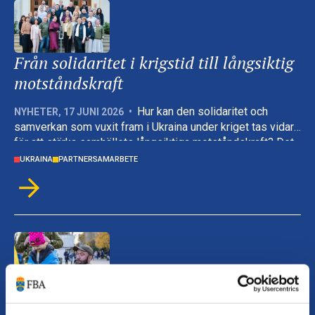
Från solidaritet i krigstid till långsiktig
motståndskraft
Hur kan den solidaritet och
NYHETER
,
17 JUNI 2026
•
samverkan som vuxit fram i Ukraina under kriget tas vidare
för att stärka samhällets långsiktiga motståndskraft? Det
har varit den bärande frågan i utbildningsprogrammet Total
UKRAINA
PARTNERSAMARBETE
Defence: Leading Resilient Ukraine, som genomförs av
ukrainska partner med stöd från FBA och Myndigheten för
psykologiskt försvar.
Ukraina reformerar sitt försvar mitt