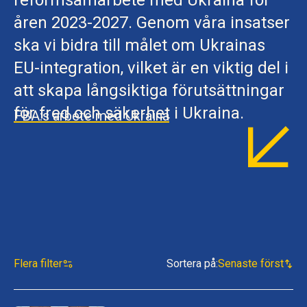
reformsamarbete med Ukraina för
åren 2023-2027. Genom våra insatser
ska vi bidra till målet om Ukrainas
EU-integration, vilket är en viktig del i
att skapa långsiktiga förutsättningar
för fred och säkerhet i Ukraina.
FBA:s arbete med Ukraina
Flera filter
Sortera på
:
Senaste först