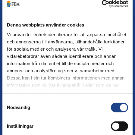
The Folke Bernadotte
INNEHÅLL
,
13 APRIL 2026
•
Fellowship for Peace Negotiators är en intervjuserie med
personer som har spelat centrala roller i kända
Denna webbplats använder cookies
fredsförhandlingar. Genom att samla in, bevara och
DIALOG OCH FREDSMEDLING
Vi använder enhetsidentifierare för att anpassa innehållet
tillgängliggöra deras erfarenhet och expertis främjar FBA
och annonserna till användarna, tillhandahålla funktioner
strukturerade och evidensbaserade metoder för att
för sociala medier och analysera vår trafik. Vi
hantera konflikt.
vidarebefordrar även sådana identifierare och annan
information från din enhet till de sociala medier och
annons- och analysföretag som vi samarbetar med.
Dessa kan i sin tur kombinera informationen med annan
information som du har tillhandahållit eller som de har
Vad är ett fredsavtal värt om inget
samlat in när du har använt deras tjänster.
förändras på marken?
Samtyckesval
Nödvändig
I vårt senaste poddavsnitt av
NYHETER
,
9 APRIL 2026
•
Istället för vapen utforskar vi skillnaden mellan
transaktionell och transformativ fred, om synen på fred
Inställningar
som del av avtal på hög nivå eller som en långsiktig
DIALOG OCH FREDSMEDLING