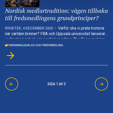
Nordisk medlartradition: vägen tillbaka
till fredsmedlingens grundprinciper?
Varför ska vi prata historia
NYHETER
,
4 DECEMBER 2025
•
när världen brinner? FBA och Uppsala universitet lanserar
ny forskningsbok om nordisk medling, The Peacemaking
Mandate: Nordic Experiences in International Mediation
FORSKNING
DIALOG OCH FREDSMEDLING
(2025). Enligt professorerna Isak Svensson och Peter
Wallensteen är det i historien som det nordiska arvet av
fredsmedling har sina viktigaste lärdomar. Lanseringen
följdes av ett panelsamtal som lyfte erfarenheter och
insikter från nordisk medling i en föränderlig global tid.
SIDA 1 AV 3