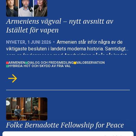
Armeniens vägval – nytt avsnitt av
Istället för vapen
Armenien står inför några av de
NYHETER
,
1 JUNI 2026
•
viktigaste besluten i landets moderna historia. Samtidigt
som en fredsprocess med Azerbajdzjan pågår går landet
mot ett avgörande val där både demokratin och den
ARMENIEN
DIALOG OCH FREDSMEDLING
VALOBSERVATION
HYBRIDA HOT OCH SKYDD AV FRIA VAL
framtida utrikespolitiska inriktningen står på spel.
Folke Bernadotte Fellowship for Peace
Negotiators