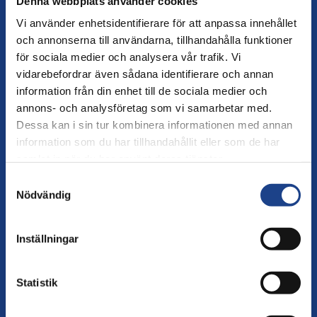
Denna webbplats använder cookies
samhälle. FBA arbetar med att stödja ungas deltagande i
Vi använder enhetsidentifierare för att anpassa innehållet
fredsprocessen och demokratisering av offentliga
och annonserna till användarna, tillhandahålla funktioner
institutioner och säkerhetssektorn.
för sociala medier och analysera vår trafik. Vi
vidarebefordrar även sådana identifierare och annan
information från din enhet till de sociala medier och
annons- och analysföretag som vi samarbetar med.
FBA:s arbete med Somalia
Dessa kan i sin tur kombinera informationen med annan
information som du har tillhandahållit eller som de har
Somalia har i nästan fyra
LAND
,
9 OKTOBER 2025
•
samlat in när du har använt deras tjänster.
decennier präglats av våld, svaga institutioner och
väpnade konflikter. Trots detta pågår ett målmedvetet
Samtyckesval
arbete för att återuppbygga staten och skapa
Nödvändig
KVINNOR, FRED OCH SÄKERHET
SOMALIA
UNGA, FRED OCH SÄKERHET
PERSONALBIDRAG TILL CIVILA FREDSINSATSER
förutsättningar för fred, säkerhet och utveckling. FBA
bidrar till dessa ansträngningar genom att främja
Inställningar
inkluderande och hållbara processer, där kvinnor, unga och
marginaliserade grupper ges ökat inflytande i arbetet för
fred och stabilisering.
Statistik