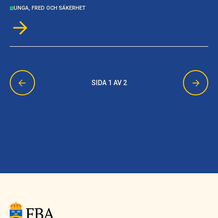
aktörer för att främja hållbar fred och säkerhet.
UNGA, FRED OCH SÄKERHET
SIDA 1 AV 2