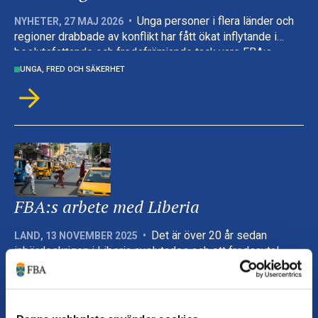
Unga personer i flera länder och
NYHETER
,
27 MAJ 2026
•
regioner drabbade av konflikt har fått ökat inflytande i
beslutsfattande och fredsfrämjande tack vare FBA:s
verksamhet. Det visar en extern resultatgenomlysning av
UNGA, FRED OCH SÄKERHET
myndighetens arbete med unga, fred och säkerhet.
FBA:s arbete med Liberia
Det är över 20 år sedan
LAND
,
13 NOVEMBER 2025
•
inbördeskrigen i Liberia avslutades och ett fredsavtal
slöts. Men många av de centrala drivkrafterna bakom
konflikterna kvarstår och vägen mot hållbar fred är kantad
RÄTTSSTATSUPPBYGGNAD
DIALOG OCH FREDSMEDLING
UNGA, FRED OCH SÄKERHET
LIBERIA
PARTNERSAMARBETE
av missnöjen och spänningar. Trots det har Liberia tagit
SÄKERHETSSEKTORREFORM
stora steg framåt mot ett stabilt och fredligt demokratiskt