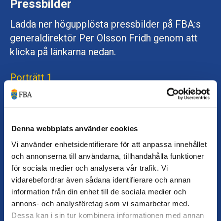
Pressbilder
Ladda ner högupplösta pressbilder på FBA:s
generaldirektör Per Olsson Fridh genom att
klicka på länkarna nedan.
Porträtt 1
Porträtt 2
Denna webbplats använder cookies
Logotyper
Vi använder enhetsidentifierare för att anpassa innehållet
och annonserna till användarna, tillhandahålla funktioner
Kontakta FBA:s kommunikationasavdelning
för sociala medier och analysera vår trafik. Vi
för användning av logotyp för webb och tryck.
vidarebefordrar även sådana identifierare och annan
information från din enhet till de sociala medier och
annons- och analysföretag som vi samarbetar med.
FBA:s logotyp får inte användas utan
Dessa kan i sin tur kombinera informationen med annan
godkännande från FBA:s