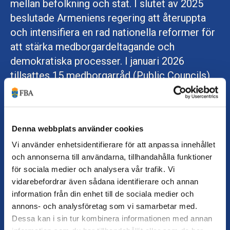
mellan befolkning och stat. I slutet av 2025
beslutade Armeniens regering att återuppta
och intensifiera en rad nationella reformer för
att stärka medborgardeltagande och
demokratiska processer. I januari 2026
tillsattes 15 medborgarråd (Public Councils),
knutna till respektive ministerium. Råden
består av representanter från ministerier,
intressegrupper och organisationer med
Denna webbplats använder cookies
särskild kunskap inom olika sakområden.
Vi använder enhetsidentifierare för att anpassa innehållet
och annonserna till användarna, tillhandahålla funktioner
för sociala medier och analysera vår trafik. Vi
Ökad tillit skapar demokratisk
vidarebefordrar även sådana identifierare och annan
motståndskraft
information från din enhet till de sociala medier och
annons- och analysföretag som vi samarbetar med.
I partnerskap med premiärministerns kansli
Dessa kan i sin tur kombinera informationen med annan
stödjer Folke Bernadotteakademin (FBA)