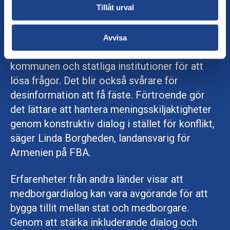
– I dessa stormiga tider gör det skillnad om
Tillåt urval
befolkningen litar på staten. När människor har
förtroende är det lättare att engagera sig i sin
Avvisa
egen utveckling, att ta kontakt med grannar,
kommunen och statliga institutioner för att
lösa frågor. Det blir också svårare för
desinformation att få fäste. Förtroende gör
det lättare att hantera meningsskiljaktigheter
genom konstruktiv dialog i stället för konflikt,
säger Linda Borgheden, landansvarig för
Armenien på FBA.
Erfarenheter från andra länder visar att
medborgardialog kan vara avgörande för att
bygga tillit mellan stat och medborgare.
Genom att stärka inkluderande dialog och