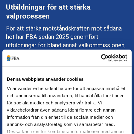
Utbildningar för att stärka
valprocessen
För att stärka motståndskraften mot sådana
hot har FBA sedan 2025 genomfört
utbildningar för bland annat valkommissionen,
civilsamhällesorganisationer och medier i
Armenien. Totalt har ett tjugotal
utbildningstillfällen genomförts med fokus på
hur fria val kan skyddas före, under och efter
Denna webbplats använder cookies
valdagen.
Vi använder enhetsidentifierare för att anpassa innehållet
och annonserna till användarna, tillhandahålla funktioner
– Fria och rättvisa val är en grund för
för sociala medier och analysera vår trafik. Vi
demokrati. Det handlar inte bara om själva
vidarebefordrar även sådana identifierare och annan
information från din enhet till de sociala medier och
valdagen, utan också om att tidigt kunna
annons- och analysföretag som vi samarbetar med.
identifiera och hantera hot mot valprocessen,
Dessa kan i sin tur kombinera informationen med annan