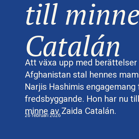
till minn
Catalán
Att växa upp med berättelser 
Afghanistan stal hennes ma
Narjis Hashimis engagemang f
fredsbyggande. Hon har nu till
minne av Zaida Catalán.
26 februari 2026