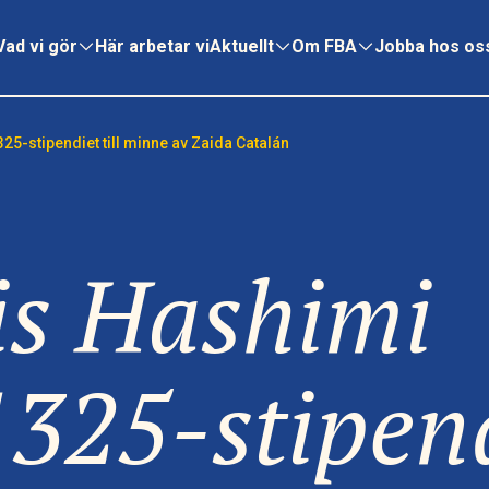
Vad vi gör
Här arbetar vi
Aktuellt
Om FBA
Jobba hos os
325-stipendiet till minne av Zaida Catalán
is Hashimi
 1325-stipen