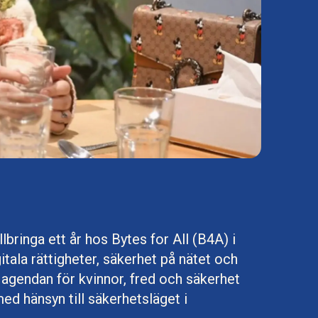
bringa ett år hos Bytes for All (B4A) i
tala rättigheter, säkerhet på nätet och
agendan för kvinnor, fred och säkerhet
ed hänsyn till säkerhetsläget i