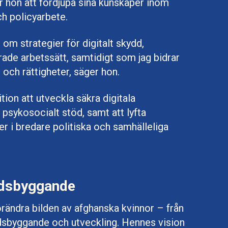
 hon att fördjupa sina kunskaper inom
ch policyarbete.
om strategier för digitalt skydd,
ade arbetssätt, samtidigt som jag bidrar
d och rättigheter, säger hon.
ion att utveckla säkra digitala
psykosocialt stöd, samt att lyfta
er i bredare politiska och samhälleliga
fredsbyggande
förändra bilden av afghanska kvinnor – från
redsbyggande och utveckling. Hennes vision