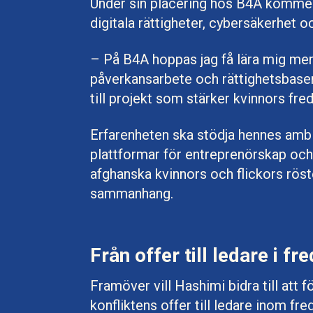
Under sin placering hos B4A kommer
digitala rättigheter, cybersäkerhet o
– På B4A hoppas jag få lära mig mer 
påverkansarbete och rättighetsbaser
till projekt som stärker kvinnors fre
Erfarenheten ska stödja hennes ambit
plattformar för entreprenörskap och 
afghanska kvinnors och flickors röst
sammanhang.
Från offer till ledare i 
Framöver vill Hashimi bidra till att 
konfliktens offer till ledare inom f