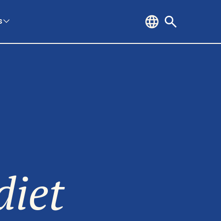
s
diet