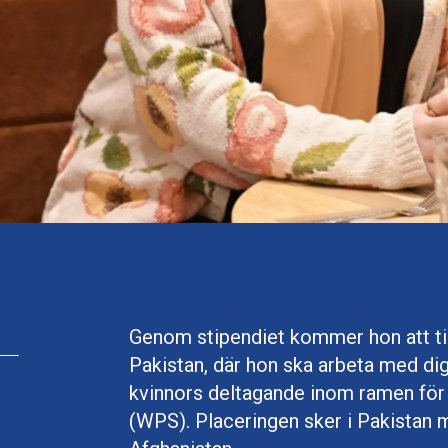
Genom stipendiet kommer hon att till
Pakistan, där hon ska arbeta med digi
kvinnors deltagande inom ramen för 
(WPS). Placeringen sker i Pakistan m